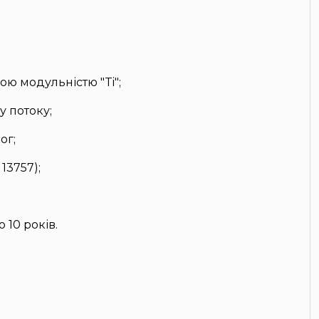
ою модульністю "Ti";
 потоку;
ог;
13757);
 10 років.