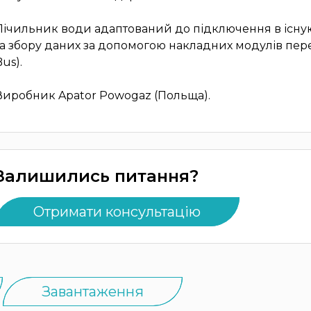
Лічильник води адаптований до підключення в існу
та збору даних за допомогою накладних модулів перед
Bus).
Виробник Apator Powogaz (Польща).
Залишились питання?
Отримати консультацію
Завантаження