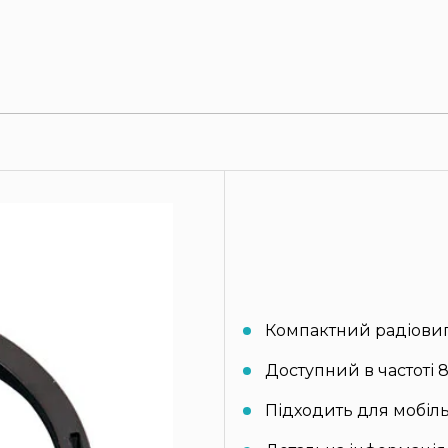
Компактний радіовип
Доступний в частоті 
Підходить для мобіль