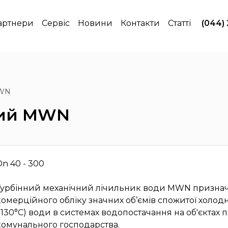
артнери
Сервіс
Новини
Контакти
Статті
(044)
MWN
ний MWN
Dn 40 - 300
Турбінний механічний лічильник води MWN призна
комерційного обліку значних об’ємів спожитої холодної
+130°C) води в системах водопостачання на об'єктах 
комунального господарства.