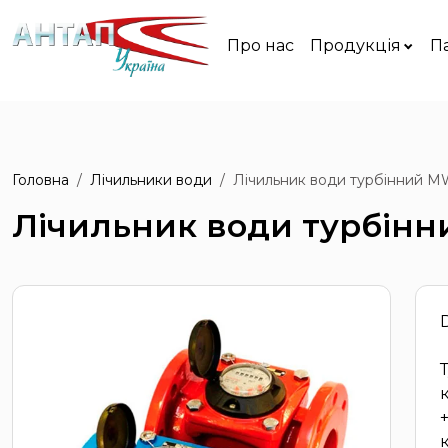
Про нас
Продукція
П
Головна
Лічильники води
Лічильник води турбінний 
Лічильник води турбін