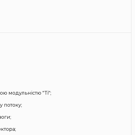
ою модульністю "Ti";
 потоку;
воги;
ктора;