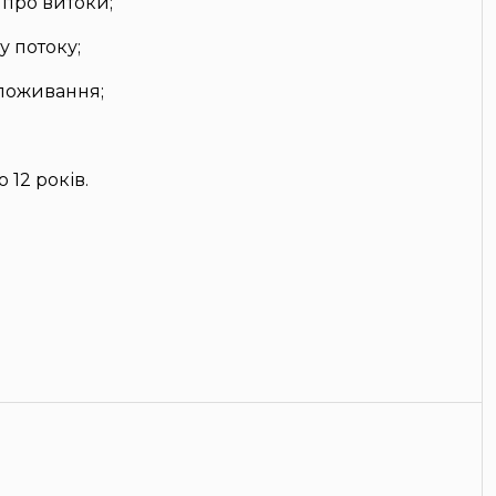
 про витоки;
 потоку;
споживання;
 12 років.