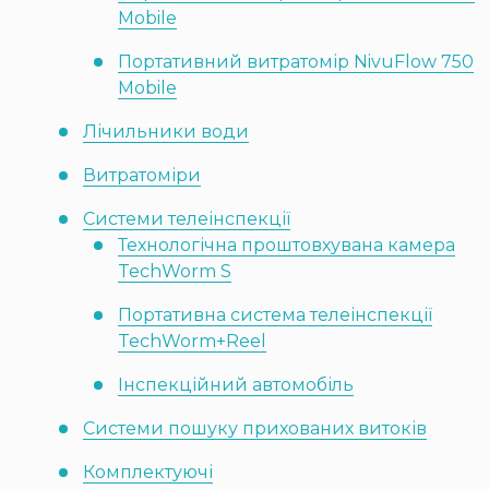
Mobile
Портативний витратомір NivuFlow 750
Mobile
Лічильники води
Витратоміри
Системи телеінспекції
Технологічна проштовхувана камера
TechWorm S
Портативна система телеінспекції
TechWorm+Reel
Інспекційний автомобіль
Системи пошуку прихованих витоків
Комплектуючі