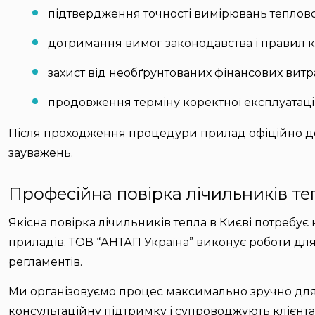
підтвердження точності вимірювань теплової
дотримання вимог законодавства і правил к
захист від необґрунтованих фінансових витра
продовження терміну коректної експлуатаці
Після проходження процедури прилад офіційно до
зауважень.
Професійна повірка лічильників те
Якісна повірка лічильників тепла в Києві потребує 
приладів. ТОВ “АНТАП Україна” виконує роботи дл
регламентів.
Ми організовуємо процес максимально зручно для к
консультаційну підтримку і супроводжують клієнта