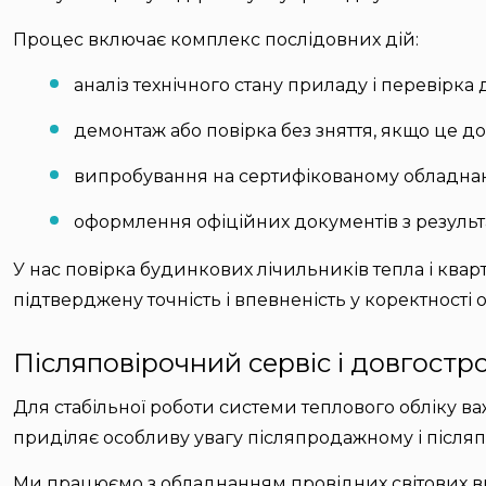
Процес включає комплекс послідовних дій:
аналіз технічного стану приладу і перевірка 
демонтаж або повірка без зняття, якщо це д
випробування на сертифікованому обладнан
оформлення офіційних документів з результ
У нас повірка будинкових лічильників тепла і ква
підтверджену точність і впевненість у коректності о
Післяповірочний сервіс і довгостр
Для стабільної роботи системи теплового обліку в
приділяє особливу увагу післяпродажному і післяп
Ми працюємо з обладнанням провідних світових вир