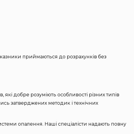
казники приймаються до розрахунків без
в, які добре розуміють особливості різних типів
ись затверджених методик і технічних
системи опалення. Наші спеціалісти надають повну