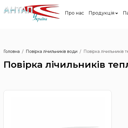
Про нас
Продукція
П
Головна
Повірка лічильників води
Повірка лічильників 
Повірка лічильників теп