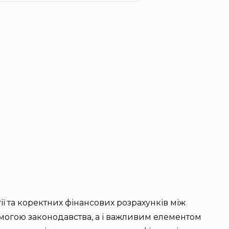
ї та коректних фінансових розрахунків між
имогою законодавства, а і важливим елементом