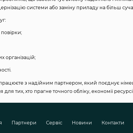
дернізацію системи або заміну приладу на більш суч
уг:
 повірки;
х організацій;
ості.
впрацюєте з надійним партнером, який поєднує німец
для тих, хто прагне точного обліку, економії ресурсі
я
Партнери
Сервіс
Новини
Контакти