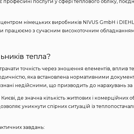
 професійні послуги у сфері теплового обліку, поєд
 центром німецьких виробників NIVUS GmbH і DIEHL 
Ми працюємо з сучасним високоточним обладнанням і 
льників тепла?
чати точність через зношення елементів, вплив темп
одичністю, яка встановлена нормативними документ
изнані недійсними, що призводить до нарахувань за
Києві, де значна кількість житлових і комерційних 
дозволяє уникнути спірних ситуацій із теплопостача
ктичних завдань: