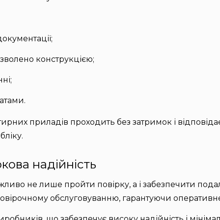
документації;
озволено конструкцією;
ні;
атами.
ртирних приладів проходить без затримок і відповід
бліку.
окова надійність
ажливо не лише пройти повірку, а і забезпечити под
овірочному обслуговуванню, гарантуючи оперативне 
обників, що забезпечує високу надійність і мініма