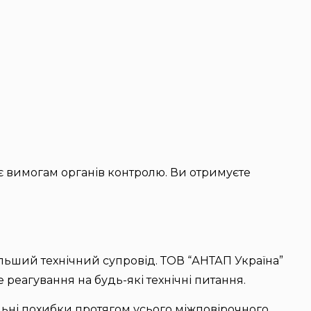
ає вимогам органів контролю. Ви отримуєте
альший технічний супровід. ТОВ “АНТАП Україна”
реагування на будь-які технічні питання.
льні похибки протягом усього міжповірочного