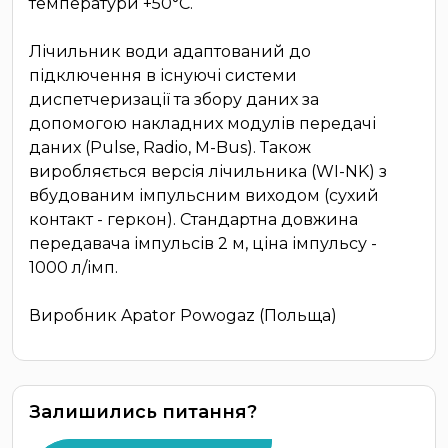
температури +50°С.
Лічильник води адаптований до
підключення в існуючі системи
диспетчеризації та збору даних за
допомогою накладних модулів передачі
даних (Pulse, Radio, M-Bus). Також
виробляється версія лічильника (WI-NK) з
вбудованим імпульсним виходом (сухий
контакт - геркон). Стандартна довжина
передавача імпульсів 2 м, ціна імпульсу -
1000 л/імп.
Виробник Apator Powogaz (Польща)
Залишились питання?