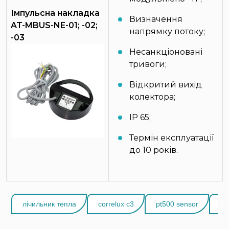
Імпульсна накладка
Визначення
AT-MBUS-NE-01; -02;
напрямку потоку;
-03
Несанкціоновані
тривоги;
Відкритий вихід
колектора;
IP 65;
Термін експлуатації
до 10 років.
лічильник тепла
correlux c3
pt500 sensor
pt