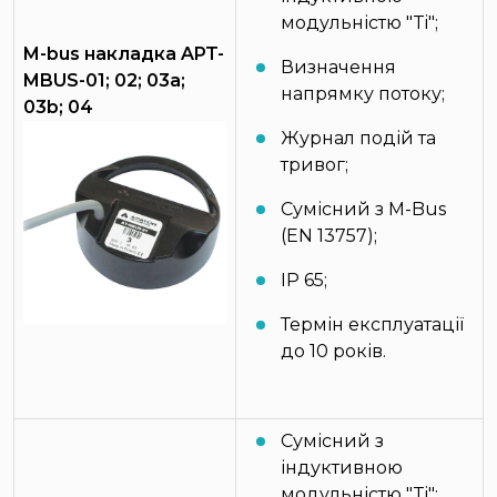
модульністю "Ti";
M-bus накладка APT-
Визначення
MBUS-01; 02; 03a;
напрямку потоку;
03b; 04
Журнал подій та
тривог;
Сумісний з M-Bus
(EN 13757);
IP 65;
Термін експлуатації
до 10 років.
Сумісний з
індуктивною
модульністю "Ti";