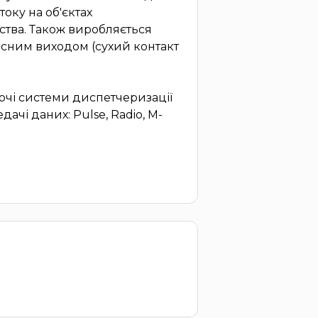
оку на об'єктах
ства. Також виробляється
ьсним виходом (сухий контакт
ючі системи диспетчеризації
ачі даних: Pulse, Radio, M-