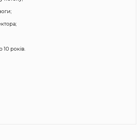
воги;
ктора;
 10 років.