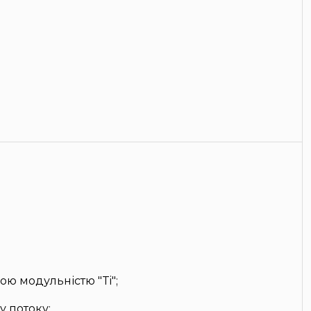
ою модульністю "Ti";
 потоку;