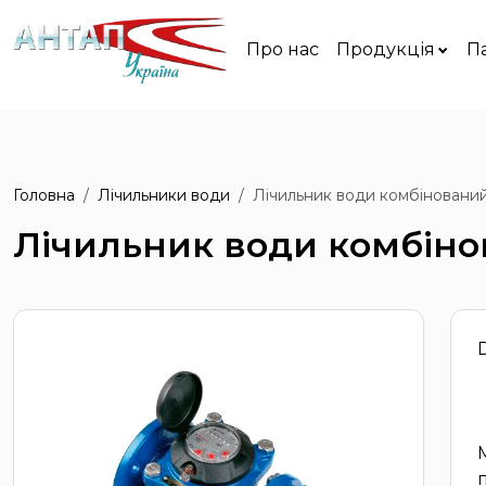
Про нас
Продукція
П
Головна
Лічильники води
Лічильник води комбінован
Лічильник води комбін