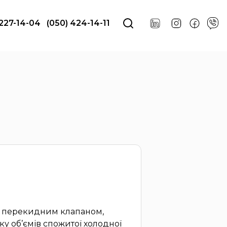
 227-14-04
(050) 424-14-11
м перекидним клапаном,
у об’ємів спожитої холодної