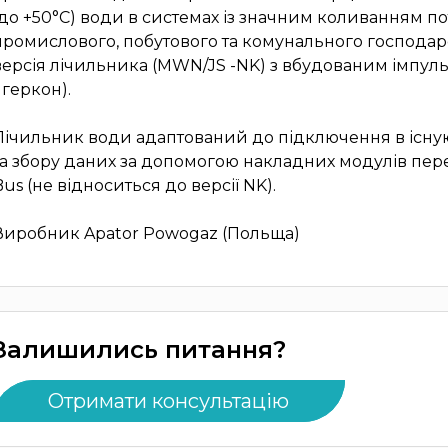
(до +50°С) води в системах із значним коливанням пот
промислового, побутового та комунального господар
версія лічильника (MWN/JS -NK) з вбудованим імпул
- геркон).
Лічильник води адаптований до підключення в існу
та збору даних за допомогою накладних модулів перед
Bus (не відноситься до версії NK).
Виробник Apator Powogaz (Польща)
Залишились питання?
Отримати консультацію