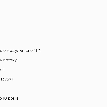
ою модульністю "Ti";
 потоку;
ог;
13757);
 10 років.