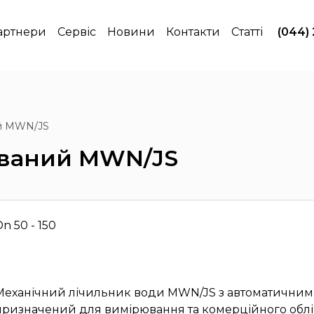
артнери
Сервіс
Новини
Контакти
Статті
(044)
ий MWN/JS
ований MWN/JS
Dn 50 - 150
Механічний лічильник води MWN/JS з автоматични
призначений для вимірювання та комерційного облік