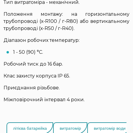
Тип витратоміра - механічний.
Положення монтажу: на горизонтальному
трубопроводі (х-R100 / г-R80) або вертикальному
трубопроводі (х-R50 / г-R40).
Діапазон робочих температур:
1 - 50 (90) °С.
Робочий тиск до 16 бар.
Клас захисту корпуса IP 65.
Приєднання різьбове.
Міжповірочний інтервал 4 роки.
літієва батарейка
витратомір
витратомір води