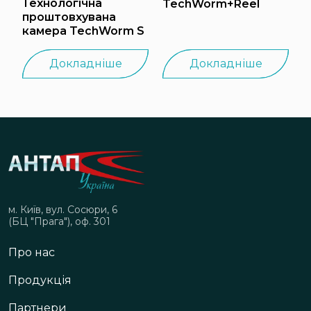
Технологічна
TechWorm+Reel
проштовхувана
камера TechWorm S
Докладніше
Докладніше
м. Київ, вул. Сосюри, 6
(БЦ "Прага"), оф. 301
Про нас
Продукція
Партнери