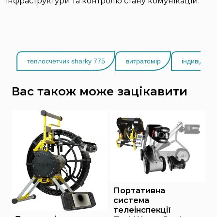
інфраструктури та контролю стану комунікацій.
теплосчетчик sharky 775
витратомір
індивідуал
Вас також може зацікавити
Портативна
система
телеінспекції